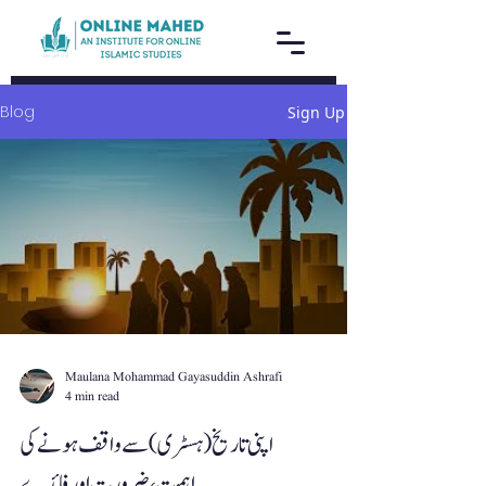
Blog
Sign Up
Maulana Mohammad Gayasuddin Ashrafi
4 min read
اپنی تاریخ (ہسٹری) سے واقف ہونے کی
اہمیت،ضرورت اور فائدے