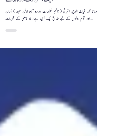
مولانا محمد غیاث الدین اشرفی ( ناظمِ تعلیمات ،ادارہ آن لائن معہد ) انسان
اور قوم دونوں کے لیے تاریخ ایک آئینہ ہے، جو ماضی کے تجربات...