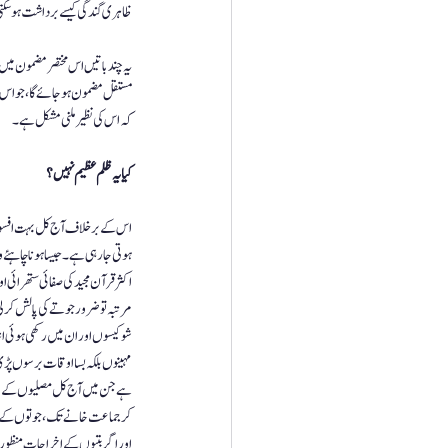
ظاہری گندگی کیسے برداشت ہو سکتی
یہ چند باتیں اس مختصر مضمون میں
مستقل مضمون ہو جائے گا، جو اس و
کہ اس کی نظیر ملنی مشکل ہے۔
کیا یہ ظلم عظیم نہیں ؟
اس کے برخلاف آج کل بہت افسوس او
ہوتی جارہی ہے۔ جیسا ہونا چاہئے و
اکثر قرآن مجید کی صفائی ستھرائی او
مرتبہ تو ضرور جوتے کی پالش کر ل
شوکیسوں اور ان میں رکھی ہوئی اشی
مہینوں بلکہ بسا اوقات برسوں پڑی 
ہے جن میں آج کل مصلیوں کے لیے
کر جماعت خانے تک، جوتوں کے اسٹان
اور اگر بتیوں کے اخراجات منظور 