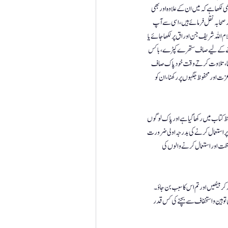
لکھا ہے کہ میں ان کے علاوہ اور بھی 
ر صحابہ نقل فرمائے ہیں، اسی سے آپ 
ام اللہ شریف جن اوراق پر لکھا جائے یا 
 رکھنے کے لیے صاف ستھرے کپڑے، باکس 
نہ دینا، تلاوت کرتے وقت خود پاک صاف 
ت اور محفوظ جگہوں پر رکھنا، ان کو 
ظ کتاب میں رکھا گیا ہے اور پاک لوگوں 
ے پر استعمال کرنے کی بدرجہ اولی ضرورت 
اظت اور استعمال کرنے والوں کی 
کر بیٹھیں اور تم اس کا سبب بن جاؤ۔ 
 توہین و استخفاف سے بچنے کی کس قدر 