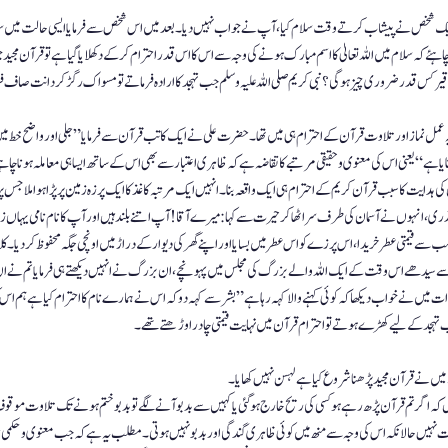
 ایک شخص نے پیشاب کرتے وقت سلام کیا، آپ نے جواب نہیں دیا۔ بعد میں اس شخص سے فرمایا ایسی حالت میں سلام 
ہئے کہ سلام میں اللہ تعالیٰ کا اسم مبارک ہونے کی وجہ سے اس کا اس قدر احترام کر کے دکھلایا گیا ہے تو قرآن مجید جو م
 کس قدر ضروری چیز ہوگی ؟ نبی کریم صلی اللہ علیہ وسلم جب تہجد کا ارادہ فرماتے تو مسواک رگڑ کر دانت صاف 
 یہ عمل نماز اور تلاوت قرآن کے احترام ہی میں تھا۔ حضرت علی نے ایک کا تب قرآن سے فرمایا ”جلی اور واضح خط میں 
بنایا ہے “ یعنی اس کی معنوی و حقیقی مرتبے کا تقاضہ ہے کہ ظاہری اعتبار سے بھی اس کے ساتھ ایسا ہی معاملہ ہو
کی ہدایت کا سبب قرآن کریم کے احترام ہی ایک واقعہ بنا۔ انہیں ایک مرتبہ کاغذ کا ایک پرزہ زمین پر پڑا ہوا ملا جس پر بس
گذری ، انہوں نے آسمان کی طرف سر اٹھا کر حیرت سے کہا: میرے آقا ! آپ اتنے بلند ہیں اور آپ کا نام نامی یہاں زمین
ب سے قیمتی عطر خریدا، اس پرزے کو اس عطر میں بسایا اور اپنے گھر کی دیوار کے دراڑ میں اونچی جگہ محفوظ کر دیا۔ 
 سے سیدھے اس وقت کے ایک اللہ والے بزرگ کی مجلس میں پہونچے ، ان بزرگ نے انہیں دیکھتے ہی فرمایا تم نے ان  د
ات میں نے خواب دیکھا کہ کوئی کہنے والا کہہ رہا ہے ”بشر سے کہہ دو کہ اس نے ہمارے نام کا احترام کیا ہے ہم اس کو ذ
جد کے لیے کھڑے ہوتے تو احترام قرآن میں نہایت قیمتی چادر اوڑھتے تھے۔
ں نے قرآن مجید پڑھنا شروع کیا ہے لہسن نہیں کھایا۔
 کہ اگر تم قرآن پڑھ رہے ہو کسی کی ریح خارج ہوگئی یاکہیں سے بد بو آنے لگے تو بد بو ختم ہونے تک تلاوت موقوف
 نہیں حالانکہ اس کی وجہ سے منھ میں کوئی ظاہری گندگی اور بد بونہیں ہوتی ۔ مطلب یہ ہے کہ جب معنوی و حکمی نا