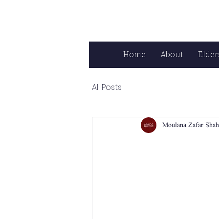
Home
About
Elder
All Posts
Moulana Zafar Shah