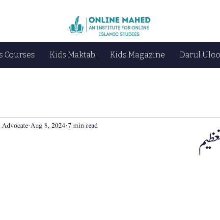
s Courses
Kids Maktab
Kids Magazine
Darul Ulo
 Advocate
Aug 8, 2024
7 min read
عظیم