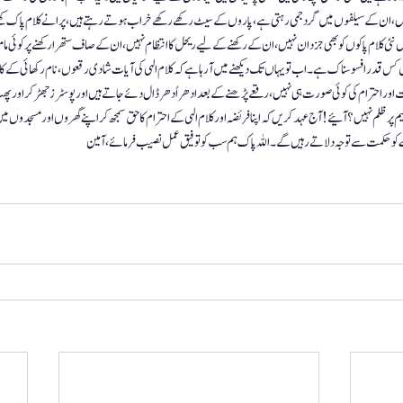
یں ، ان کے سیلفوں میں گرد جمی رہتی ہے، پاروں کے سیٹ رکھے رکھے خراب ہوتے رہتے ہیں، پرانے کلام پاک کھ
نئی کلام پاکوں کو بھی جزدان نہیں ، ان کے رکھنے کے لیے ریحل کا انتظام نہیں، ان کے صاف ستھرا رکھنے پر کوئی مام
س قدر افسوسناک ہے۔ اب تو یہاں تک دیکھنے میں آرہا ہے کہ کلام الہی کی آیات شادی رقعوں ، نام رکھائی کے ک
اور احترام کی کوئی صورت ہی نہیں، رقعے پڑھنے کے بعد ادھر اُدھر ڈال دئے جاتے ہیں اور پوسٹرز جھڑ کر اور پھٹ
یم پر ظلم نہیں؟ آئیے ! آج عہد کریں کہ اپنا فریضہ اور کلام الہی کے احترام کا حق سمجھ کر اپنے گھروں اور  مسجدوں م
و حکمت سے توجہ دلاتے رہیں گے۔ اللہ پاک ہم سب کو تو فیق عمل نصیب فرمائے ، آمین