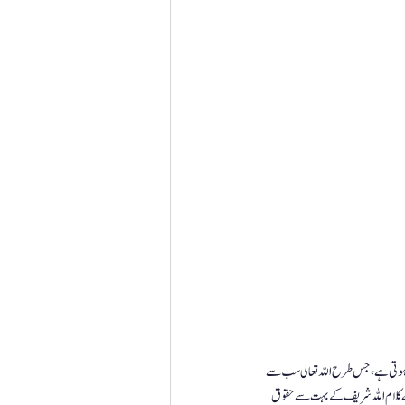
ق ہوتی ہے، جس طرح اللہ تعالی سب سے 
ت نے کلام اللہ شریف کے بہت سے حقوق 