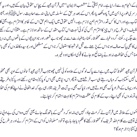
ے انجام بد سے ڈرایا ہے ۔ امام بیہقیؒ نے ”شعب الایمان“ میں قرآن مجید کے پچاس حقوق بیان کئے ہیں، اور یہ بھی 
 سرسری طور پر ذہن میں آیا وہ لکھدیا ، پھر اس کے بعد ہر حق کے سلسلہ میں اپنی سند سے احادیث رسول ﷺ اور آثا
یم کتاب ہے اور اس کا کس قدر احترام ہم پر لازم ہے۔ انہیں حقوق میں ایک اہم حق اس کے ظاہر کا احترام ہے، یعنی کل
یم و تنظیف ، اسی طرح ہر اس چیز کا احترام جس کی کوئی نسبت اس کتاب مقدس کے ساتھ ہو لازم ہے ۔ مثلاً اس کے
لِ عزت جگہ پر رکھنا، گرد و غبار سے محفوظ رکھنا، بنا طہارت اسے نہ چھونا، بے شعور اور نادان بچوں کے ہاتھوں میں 
کا بھی پاک صاف ہونا، اس کے پڑھنے سے قبل خوشبو کا استعمال کرنا، اس کے مستعمل اور بوسیدہ کاغذوں کو بھی باعز
ھنا جس کی حفاظت نہ ہونے یا ضائع ہو جانے کا قوی   امکان ہو وغیرہ۔
ہے قرآن مجید محفوظ کتاب میں ہے اسے پاک لوگوں کے علاوہ کوئی نہیں چھوتا جب قرآن مجید آسمانوں کے اوپر بھی محفو
 نہیں سکتا جب کہ وہاں رہتے ہی سب فرشتے ہیں ، تو پھر اس دنیا میں بھی اس کو پاکیزہ مقام پر رکھنے اور پاکیزہ طریق
 یہاں کے افراد پاک بھی ہوتے ہیں اور نا پاک بھی۔ یہ آیت شریفہ بتلا رہی ہے کہ خدا تعالیٰ نے اپنے کلام کی حف
 تو بندوں کو بھی اپنے رب کے کلام کی عظمت واحترام کا بہت اہتمام کرنا چاہئے ۔
شمنوں کے علاقہ میں قرآن لے کر مت جاؤ ، کہیں ایسا نہ ہو کہ دشمن کے ہاتھ لگ جائے یعنی کہیں وہ اس کی بے ادبی نہ 
و ہین سے کلام اللہ شریف کو محفوظ رکھنے کا حکم دیا جا رہا ہے تو خود مسلمانوں کو اس کے احترام کرنے اور ہر طرح کی
کتنا بڑا جرم ہوگا ؟