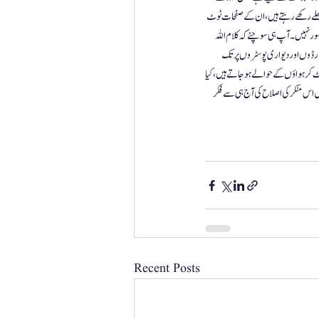
لے رکھے رہتے ہیں ، ان کے صفحات ٹوٹ 
ور نہیں ۔ آپ ہی سوچئے کہ کلام اللہ 
ارڈوں اور دیواری پوسٹروں پر تک 
 کر ہواؤں کے حوالے ہو جاتے ہیں، کیا 
یں اس منکر کی اصلاح کی آج ہی سے فکر 
Recent Posts