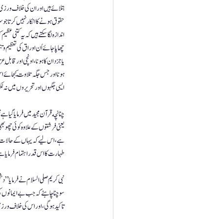
بتلائے ہیں اور ان کی خلاف ورزی ک
حقوق ہونے کا انکار نہیں کرتا جو
اندازہ لگا سکتے ہیں کہ یہ کتنی عظ
چھا پا جائے  اُن اوراق  کی تعظ
یا جزدان کا ہونا ، اونچی اور قاب
ہونا اور جس جگہ تلاوت کیجائے اس 
ایسی جگہوں اور تحریروں میں نہ لک
چنانچه قرآن مجید میں فرمایا گیا 
یعنی فرشتوں کے علاوہ کوئی چھو بھی
ہے، اس لیے کہ یہاں کے حالات اور
طہارت کا اس قدر اہتمام فرمایا ہے
نبی کریم صلی السلام نے فرمایا ” د
سوچنا چاہئے کہ جب بے ایمانوں کی ت
تاکید ہوگی ،  اور اس کی خلاف ورزی 