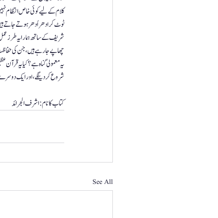
کلام کے لیے کوئی خاص انتظام نہ
ٹوٹ کر ادھر اُدھر ہوتے جاتے ہیں 
شریف کے ساتھ ہمارا یہ طرز عمل ک
چھاپے جا رہے ہیں ، جن کی حفاظت 
یہ معمولی گناہ ہے؟ کیا یہ قرآن عظ
شروع کر دینگے، اور ایک دوسرے ک
کتاب کا نام:
اشرف الجرائد
See All