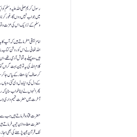
رسول کریم صلی اللہ علیہ وسلم کو
میں جواب نہیں دوں گا ، غور کرنا چا
وسلم کے نزدیک اس کی عزت و توقیر
امام بیہقی " فرماتے ہیں کہ آپ کا
اللہ تعالیٰ نے اس کو روشن کتاب 
ہیں ، وہ پہلے بد قماش آدمی تھے، ان 
کلام اللہ کی یہ تو بین بہت گراں 
کر صاف کیا ، عطار کے پاس جا کر س
کے دل کی دنیا بدل دی گئی ، وہاں
پھر انہوں نے اپنا خواب سنایا کہ ر
آخرت میں حضرت تمیم داری جب تہ
حضرت قتادہ فرماتے ہیں جب سے می
حضرت عطاء و ابن تیمیہ فرماتے ہیں
تک قرآن مجید پڑھنے کی بھی اجازت