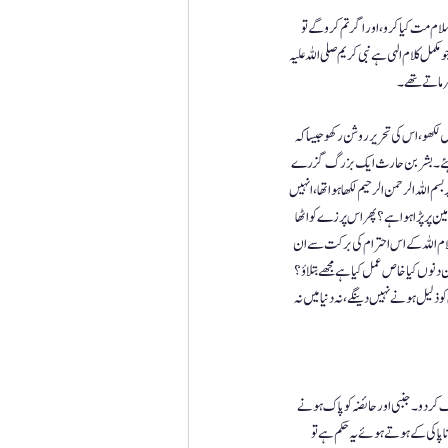
مت کیا کرو، اور اگر تم کرو گے تو 
کمل کلام الہی ہے نبی کریم صلی اللہ علیہ 
فرماتے تھے۔
لکھو، اس کی تحریر روشن رکھو جیسا کہ 
نا چاہئے۔ بشر بن حارث ایک بزرگ گزرے 
م اللہ الرحمن الرحیم لکھا ہوا تھا، انہیں 
 پر پڑا ہوا ہے؟ پھر اس پرزے کو اٹھا 
کلام اللہ کے اس احترام کی برکت سے ان 
نوں کیا خاص عمل کیا ہے مجھے بتلاؤ ؟ 
لیل  ہونے نہیں دینگے، نہ دنیا میں نہ 
 کر دو۔ جنبی اور حائضہ کو پاک ہونے 
پاکی کے ہوتے ہوئے یہ حکم ہے تو 