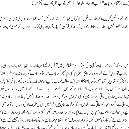
 ہے؟ ( تمام روایات ” شعب الایمان  جلد اول کی فصل آداب القرآن سے لی گئی ہیں )
 بطور نمونہ لکھی گئی ہیں، اگر سلف صالحین کے قرآن مجید کے ساتھ طرز عمل کے واقعات اور اس کی ظاہری و معنوی 
قت مقصود نہیں ۔ ہمارے اسلاف  کا حال تو یہ تھا کہ قرآن شریف تو بہت بڑی کتاب ہے دین کے علم کی نسبت سے ہر
ر دُکھ کے ساتھ یہ بات کہنی پڑتی ہے کہ ہم مسلمانوں میں قرآن کریم کا جیسا ادب ہونا چاہئے ویسا نہ رہا، دن 
یسا ادب تو ہم کیا کرتے ضروری اور واجبی احترام بھی ہم نہیں کر پارہے ہیں ، آج ہمارے گھروں میں اسی طرح اللہ 
ر پاکیزگی کا اتنا خیال بھی نہیں رکھا جاتا جتنا (اللہ پاک معاف فرمائے) اپنے جوتوں چپلوں کی صفائی اور پالش کا خیال رک
ی جاتی ہے، فرش جھاڑا جاتا ہے، پونچھا لگایا جاتا ہے، گھر میں رکھے ہوئے پودے صاف کئے جاتے ہیں، دروازوں کھ
اء زینت کی صفائی کی جاتی ہے، گھر میں کونسی چیز ایسی ہے جس کو وقفہ وقفہ سے صاف نہیں کیا جاتا سوائے کلام ال
رہتی ہے، گردو غبار جم جاتی ہے، جلدیں سوکھ کر ٹوٹ جاتی ہیں ، مگر ہمیں اس کی طرف کوئی دھیان اور توجہ بھی نہیں
 ہر سہولت فراہم ہے، مسجدیں ایک سے ایک شاندار بن رہی ہیں لیکن اکثر مساجد میں قرآن مجید کی خدمت کا 
ڈ سے لے کر نماز کی صفوں تک شاندار اور صاف ستھرا انتظام ہو رہا ہے، ان کی صفائی اور جھاڑو جھٹکے کے لیے افراد مق
ہو رہے ہیں مخملی قالین بچھ رہی ہیں، قیمتی پائیدان ہیں، بیماروں کے لیے کرسیاں ہیں۔ یہ سب ہم بندوں کی راحت 