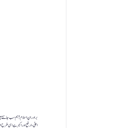
برادرانِ اسلام ! ہم سب جانتے ہی
اعلیٰ ، ارفع اور اکبر ہے اسی طرح