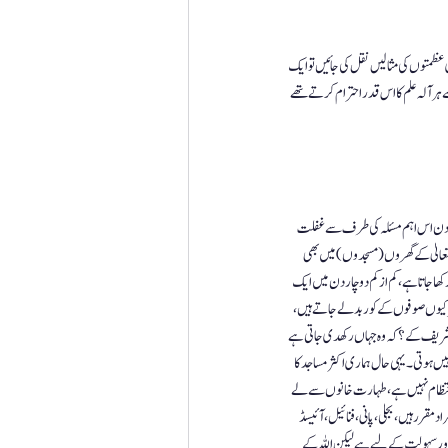
عظمتوں کی مثالیں نقل کی جائیں تو ایک 
 آلہ علم کا اس قدر احترام کرتے تھے 
بہ دن اس اہم مسئلہ کی طرف سے غفلت 
تعالیٰ کے گھروں ( مسجدوں) میں بھی 
ھا جاتا ہے، کم از کم دو چار دن میں ایک 
ڑکیوں صوفوں کے کور بدلے جاتے ہیں ، 
لہ شریف کے؟ کہ وہ جہاں رکھدی جاتی ہے 
 ہوتی ۔ یہی حال ہماری اکثر مساجد کا 
انتظام نہیں ہے، طہارت خانوں سے لے 
رر ہیں، بجلی، پانی ، فنائیل، آئیسڈ 
اور سہولت کے لیے ہے لیکن اللہ کے 