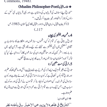
Commons, 1948).
🔹 علامہ اقبال (Muslim Philosopher-Poet)
دلوں کو جوڑ کر اتحاد اور غیرت پیدا کرتی ہیں۔‘‘
(ڈاکٹر جاوید اقبال، زبانِ اقبال، لاہور: اقبال اکادمی پاکستان، 1983، ص 
117۔)
4۔ دشمن اور چیلنجز کی پہچان
تاکہ  آئندہ  مسلمان  ان سازشوں  اور  فریب کاریوں   سے   بچ   سکیں۔
5۔ ترقی کی سمت متعین کرنا
علم   ہوتا   ہے ۔
🔹 ابن خلدون:
’’التاريخ في ظاهره لا يزيد عن الإخبار، وفي باطنه نظر 