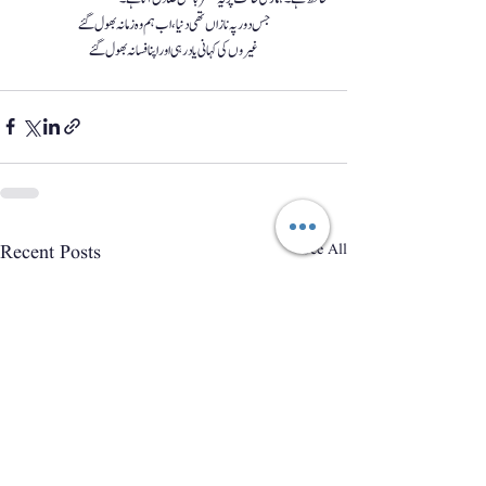
جس  دور   پہ  نازاں  تھی  دنیا،  اب ہم وہ زمانہ  بھول  گئے
غیروں                                        كی  كہانی                              یاد  رہی                                                                 اور                                                 اپنا                                                                      فسا نہ                                                                                            بھول                                                      گئے
See All
Recent Posts