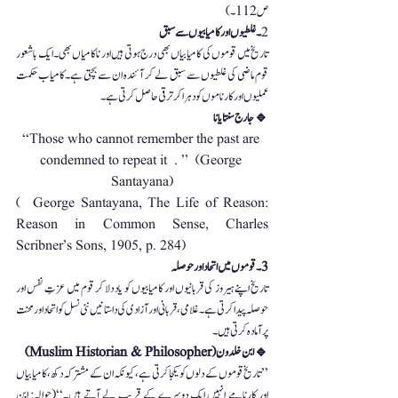
ص 112۔)
2
۔ غلطیوں اور کامیابیوں سے سبق
عملیوں اور کارناموں کو دہرا کر ترقی حاصل کرتی ہے۔
🔹جارج سنتایانا
‘‘Those who cannot remember the past are 
condemned to repeat it  . ’’  (George 
Santayana)
(  George Santayana, The Life of Reason: 
Reason in Common Sense, Charles 
Scribner’s Sons, 1905, p. 284)
3۔ قوموں میں اتحاد اور حوصلہ
پر آمادہ کرتی ہیں۔
🔹 ابن خلدون (Muslim Historian & Philosopher)