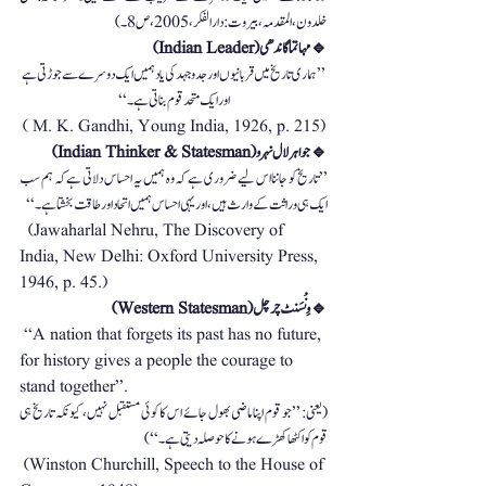
خلدون، المقدمہ، بیروت: دارالفکر، 2005، ص 8۔)
🔹 مہاتما گاندھی (Indian Leader)
’’ہماری تاریخ میں قربانیوں اور جدوجہد کی یاد ہمیں ایک دوسرے سے جوڑتی ہے 
اور ایک متحد قوم بناتی ہے۔‘‘
( M. K. Gandhi, Young India, 1926, p. 215)
🔹 جواہر لال نہرو (Indian Thinker & Statesman)
ایک ہی وراثت کے وارث ہیں، اور یہی احساس ہمیں اتحاد اور طاقت بخشتا ہے۔‘‘
  (Jawaharlal Nehru, The Discovery of 
India, New Delhi: Oxford University Press, 
1946, p. 45.)
🔹 وِنْسَنٹ چرچل (Western Statesman)
 ‘‘A nation that forgets its past has no future, 
for history gives a people the courage to 
stand together’’.
قوم کو اکٹھا کھڑے ہونے کا حوصلہ دیتی ہے۔‘‘)
 (Winston Churchill, Speech to the House of 