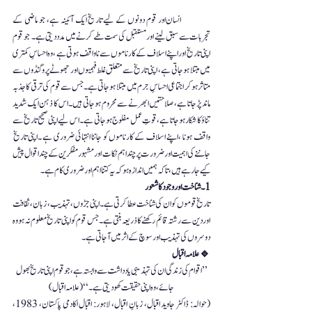
كیے   جارہے   ہیں،تاكہ  ہمیں  اندازہ  ہو   كہ یہ  كتنا  اہم  اورضروری  كام   ہے ۔
1۔ شناخت اور وجود کا شعور
دوسروں کی تہذیب اور سوچ کے اثر میں آجاتی ہے۔
🔹علامہ اقبال
’’ اقوام  کی زندگی  ان  کی تہذیبی  یادداشت  سے  وابستہ  ہے ،  جو قوم  اپنی  تاریخ  بھول  
جائے ، وہ  اپنی  حقیقت   کھو دیتی   ہے ۔‘‘(علامہ  اقبال)