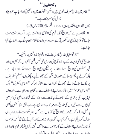
وتحقيق‘‘
 ’’ظاہر میں تاریخ صرف خبریں ہیں، لیکن حقیقت میں وہ تحقیق اور اسبابِ عروج و 
زوال کی معرفت ہے۔‘‘
(  ابن خلدون، المقدمة، بیروت: دارالفکر، 2005، ص 5۔)
جاتا ہے:
’’جو قوم اپنی تاریخ بھول جائے، وہ قوم زندہ نہیں رہ سکتی۔‘‘
حافظ   ہے۔ہماری  حالت  پر  یہ شعر  بالكل  صادق  آتا   ہے ۔